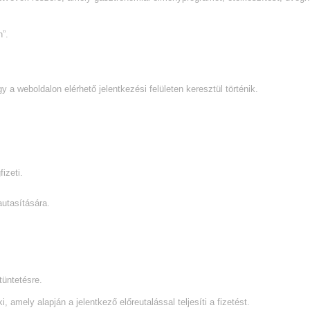
”.
 a weboldalon elérhető jelentkezési felületen keresztül történik.
izeti.
autasítására.
tüntetésre.
, amely alapján a jelentkező előreutalással teljesíti a fizetést.