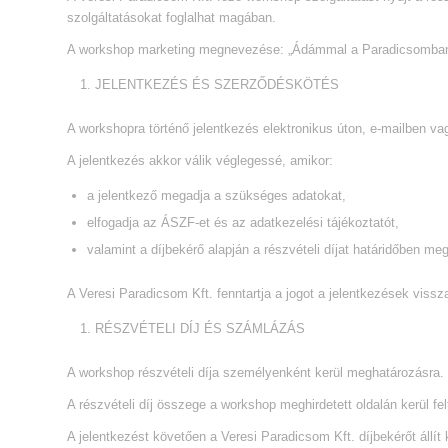
szolgáltatásokat foglalhat magában.
A workshop marketing megnevezése: „Ádámmal a Paradicsomban
JELENTKEZÉS ÉS SZERZŐDÉSKÖTÉS
A workshopra történő jelentkezés elektronikus úton, e-mailben vagy
A jelentkezés akkor válik véglegessé, amikor:
a jelentkező megadja a szükséges adatokat,
elfogadja az ÁSZF-et és az adatkezelési tájékoztatót,
valamint a díjbekérő alapján a részvételi díjat határidőben megf
A Veresi Paradicsom Kft. fenntartja a jogot a jelentkezések vissz
RÉSZVÉTELI DÍJ ÉS SZÁMLÁZÁS
A workshop részvételi díja személyenként kerül meghatározásra.
A részvételi díj összege a workshop meghirdetett oldalán kerül fel
A jelentkezést követően a Veresi Paradicsom Kft. díjbekérőt állít ki