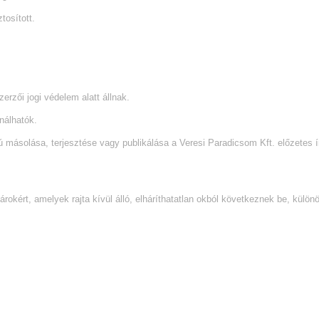
tosított.
rzői jogi védelem alatt állnak.
nálhatók.
másolása, terjesztése vagy publikálása a Veresi Paradicsom Kft. előzetes ír
okért, amelyek rajta kívül álló, elháríthatatlan okból következnek be, külön