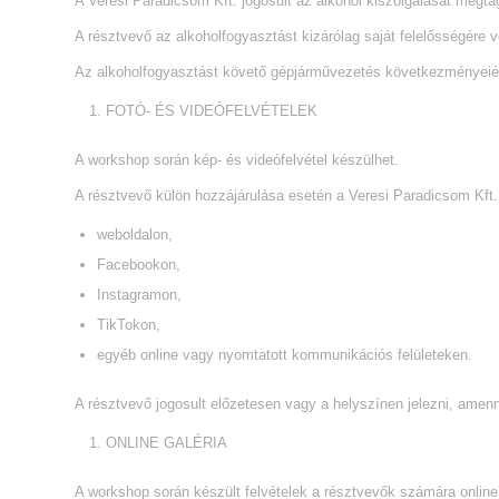
A Veresi Paradicsom Kft. jogosult az alkohol kiszolgálását megta
A résztvevő az alkoholfogyasztást kizárólag saját felelősségére v
Az alkoholfogyasztást követő gépjárművezetés következményeiért
FOTÓ- ÉS VIDEÓFELVÉTELEK
A workshop során kép- és videófelvétel készülhet.
A résztvevő külön hozzájárulása esetén a Veresi Paradicsom Kft. j
weboldalon,
Facebookon,
Instagramon,
TikTokon,
egyéb online vagy nyomtatott kommunikációs felületeken.
A résztvevő jogosult előzetesen vagy a helyszínen jelezni, ame
ONLINE GALÉRIA
A workshop során készült felvételek a résztvevők számára online 