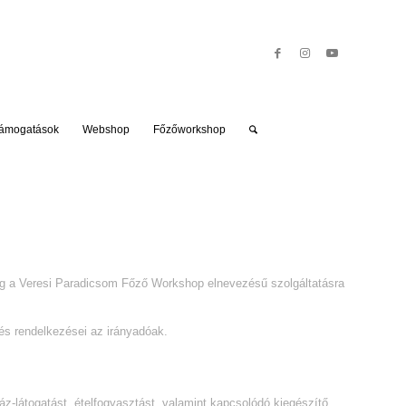
ámogatások
Webshop
Főzőworkshop
ólag a Veresi Paradicsom Főző Workshop elnevezésű szolgáltatásra
és rendelkezései az irányadóak.
z-látogatást, ételfogyasztást, valamint kapcsolódó kiegészítő