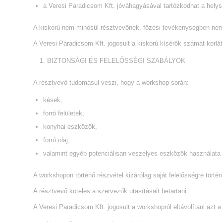
a Veresi Paradicsom Kft. jóváhagyásával tartózkodhat a helys
A kiskorú nem minősül résztvevőnek, főzési tevékenységben nem
A Veresi Paradicsom Kft. jogosult a kiskorú kísérők számát korlát
BIZTONSÁGI ÉS FELELŐSSÉGI SZABÁLYOK
A résztvevő tudomásul veszi, hogy a workshop során:
kések,
forró felületek,
konyhai eszközök,
forró olaj,
valamint egyéb potenciálisan veszélyes eszközök használata t
A workshopon történő részvétel kizárólag saját felelősségre történ
A résztvevő köteles a szervezők utasításait betartani.
A Veresi Paradicsom Kft. jogosult a workshopról eltávolítani azt 