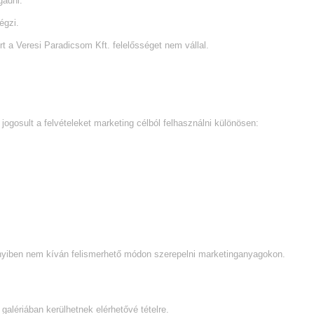
gadni.
égzi.
 a Veresi Paradicsom Kft. felelősséget nem vállal.
ogosult a felvételeket marketing célból felhasználni különösen:
nnyiben nem kíván felismerhető módon szerepelni marketinganyagokon.
galériában kerülhetnek elérhetővé tételre.