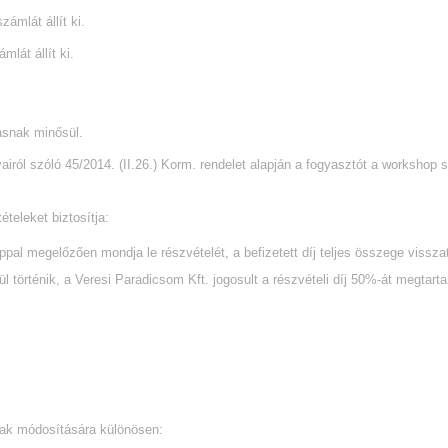
ámlát állít ki.
lát állít ki.
ásnak minősül.
airól szóló 45/2014. (II.26.) Korm. rendelet alapján a fogyasztót a workshop
ételeket biztosítja:
al megelőzően mondja le részvételét, a befizetett díj teljes összege visszaté
örténik, a Veresi Paradicsom Kft. jogosult a részvételi díj 50%-át megtarta
ának módosítására különösen: