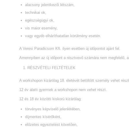
alacsony jelentkezői létszám,
technikai ok,
egészségügyi ok,
vis maior esemény,
vagy egyéb elháríthatatlan körülmény esetén.
A Veresi Paradicsom Kft. ilyen esetben új időpontot ajánl fel.
Amennyiben az új időpont a résztvevő számára nem megfelelő, a be
RÉSZVÉTELI FELTÉTELEK
A workshopon kizárólag 18. életévét betöltött személy vehet rész
12 év alatti gyermek a workshopon nem vehet részt.
12 és 18 év közötti kiskorú kizárólag:
törvényes képviselő jelenlétében,
díjmentes kísérőként,
előzetes egyeztetést követően,