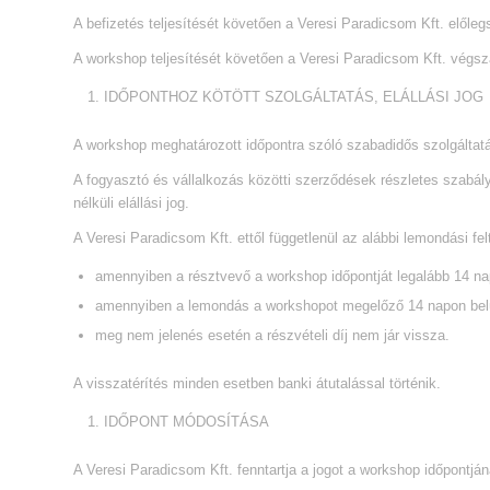
A befizetés teljesítését követően a Veresi Paradicsom Kft. előlegsz
A workshop teljesítését követően a Veresi Paradicsom Kft. végszám
IDŐPONTHOZ KÖTÖTT SZOLGÁLTATÁS, ELÁLLÁSI JOG
A workshop meghatározott időpontra szóló szabadidős szolgáltat
A fogyasztó és vállalkozás közötti szerződések részletes szabály
nélküli elállási jog.
A Veresi Paradicsom Kft. ettől függetlenül az alábbi lemondási felt
amennyiben a résztvevő a workshop időpontját legalább 14 napp
amennyiben a lemondás a workshopot megelőző 14 napon belül t
meg nem jelenés esetén a részvételi díj nem jár vissza.
A visszatérítés minden esetben banki átutalással történik.
IDŐPONT MÓDOSÍTÁSA
A Veresi Paradicsom Kft. fenntartja a jogot a workshop időpontj