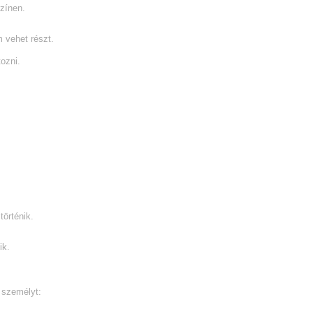
zínen.
 vehet részt.
ozni.
örténik.
ik.
a személyt: