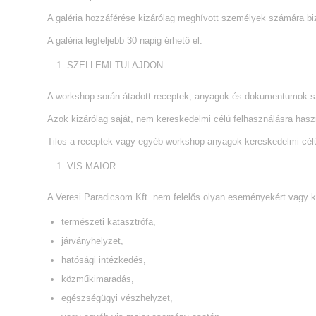
A galéria hozzáférése kizárólag meghívott személyek számára biz
A galéria legfeljebb 30 napig érhető el.
SZELLEMI TULAJDON
A workshop során átadott receptek, anyagok és dokumentumok sze
Azok kizárólag saját, nem kereskedelmi célú felhasználásra hasz
Tilos a receptek vagy egyéb workshop-anyagok kereskedelmi célú 
VIS MAIOR
A Veresi Paradicsom Kft. nem felelős olyan eseményekért vagy kár
természeti katasztrófa,
járványhelyzet,
hatósági intézkedés,
közműkimaradás,
egészségügyi vészhelyzet,