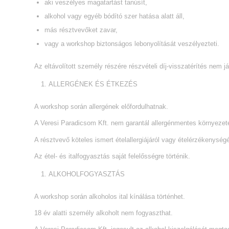
aki veszélyes magatartást tanúsít,
alkohol vagy egyéb bódító szer hatása alatt áll,
más résztvevőket zavar,
vagy a workshop biztonságos lebonyolítását veszélyezteti.
Az eltávolított személy részére részvételi díj-visszatérítés nem já
ALLERGÉNEK ÉS ÉTKEZÉS
A workshop során allergének előfordulhatnak.
A Veresi Paradicsom Kft. nem garantál allergénmentes környezete
A résztvevő köteles ismert ételallergiájáról vagy ételérzékenységé
Az étel- és italfogyasztás saját felelősségre történik.
ALKOHOLFOGYASZTÁS
A workshop során alkoholos ital kínálása történhet.
18 év alatti személy alkoholt nem fogyaszthat.