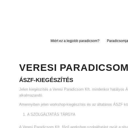
Miért ez a legjobb paradicsom?
Paradicsomja
VERESI PARADICSO
ÁSZF
-KIEGÉSZÍTÉS
Jelen kiegészítés a Veresi Paradicsom Kft. mindenkor hatályos Á
alkalmazandó.
Amennyiben jelen workshop-kiegészítés és az általános ÁSZF közö
A SZOLGÁLTATÁS TÁRGYA
A Veresi Paradicsom Kft. főző workshop szolgáltatást nyújt a ré