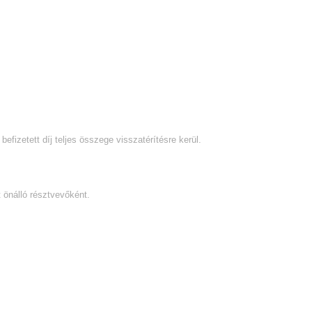
fizetett díj teljes összege visszatérítésre kerül.
t önálló résztvevőként.