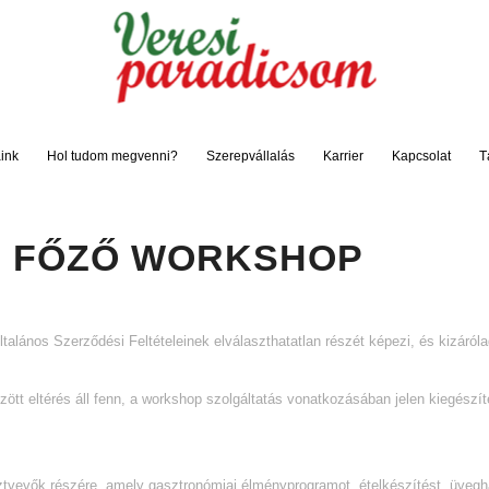
ink
Hol tudom megvenni?
Szerepvállalás
Karrier
Kapcsolat
T
M FŐZŐ WORKSHOP
ltalános Szerződési Feltételeinek elválaszthatatlan részét képezi, és kizár
tt eltérés áll fenn, a workshop szolgáltatás vonatkozásában jelen kiegészít
sztvevők részére, amely gasztronómiai élményprogramot, ételkészítést, üveghá