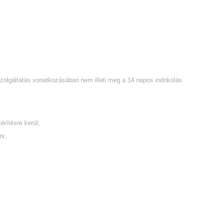
 szolgáltatás vonatkozásában nem illeti meg a 14 napos indokolás
rítésre kerül;
ni;