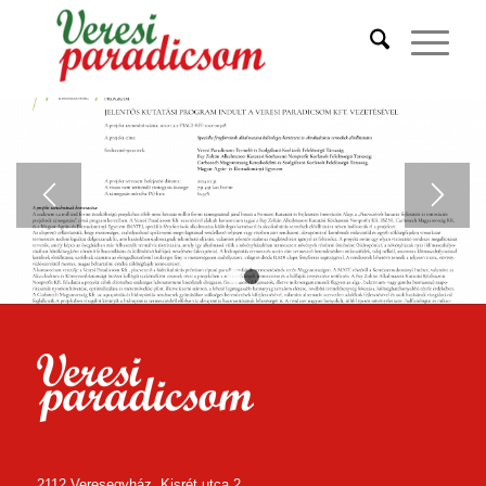
1
2
2112 Veresegyház, Kisrét utca 2.